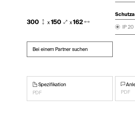
Schutza
300
150
162
x
x
IP 20
Bei einem Partner suchen
Spezifikation
Anl
PDF
PDF