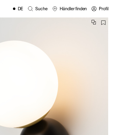
DE
Suche
Händler finden
Profil
EN
FR
ES
IT
PL