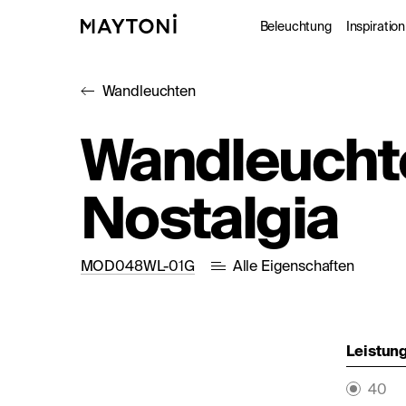
Beleuchtung
Inspiration
Wandleuchten
Innenleuc
Gale
Wandleucht
Außenleuc
Kat
Nostalgia
Architekt
Nac
Studio
MOD048WL-01G
Alle Eigenschaften
Leistung
40