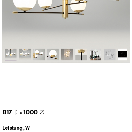
817
1000
x
Leistung , W