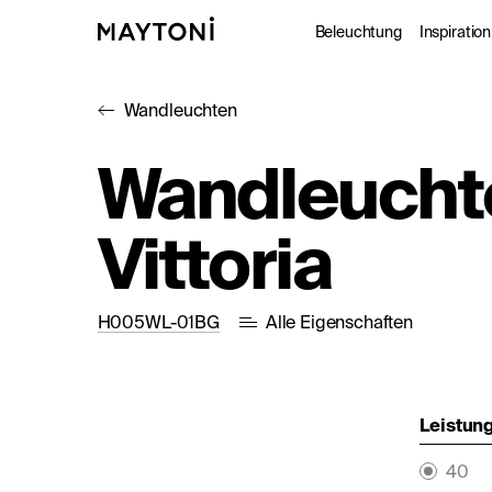
Beleuchtung
Inspiration
Wandleuchten
Innenleuc
Gale
Wandleucht
Außenleuc
Kat
Vittoria
Architekt
Nac
Studio
H005WL-01BG
Alle Eigenschaften
Leistung
40