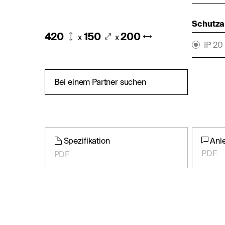
Schutza
420
150
200
x
x
IP 20
Bei einem Partner suchen
Spezifikation
Anl
PDF
PDF