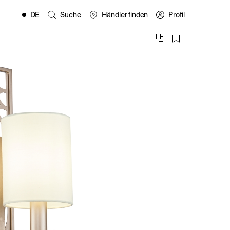
DE
Suche
Händler finden
Profil
EN
FR
ES
IT
PL