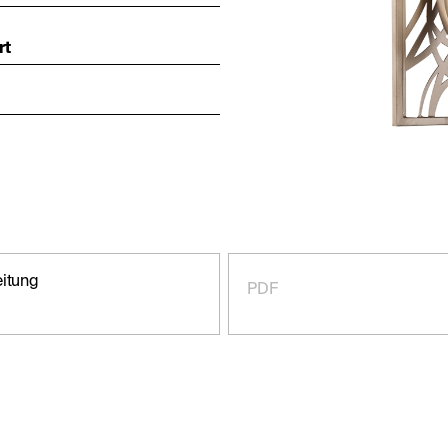
rt
eitung
PDF