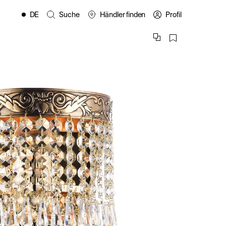
DE
Suche
Händler finden
Profil
EN
FR
ES
IT
PL