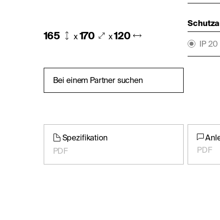
Schutza
165
170
120
x
x
IP 20
Bei einem Partner suchen
Spezifikation
Anl
PDF
PDF