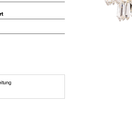
rt
eitung