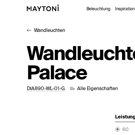
Beleuchtung
Inspiration
Wandleuchten
Innenleuc
Gale
Wandleucht
Außenleuc
Kat
Palace
Architekt
Nac
Studio
DIA890-WL-01-G
Alle Eigenschaften
Leistung
60