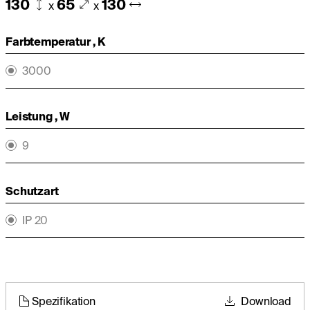
130
65
130
x
x
Farbtemperatur , K
3000
Leistung , W
9
Schutzart
IP 20
Spezifikation
Download