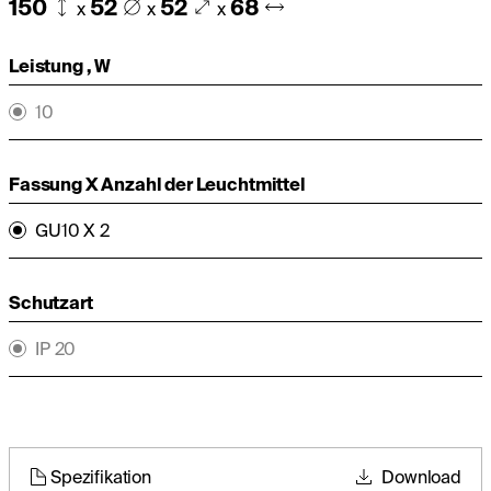
150
52
52
68
x
x
x
Leistung , W
10
Fassung X Anzahl der Leuchtmittel
GU10 X 2
Schutzart
IP 20
Spezifikation
Download