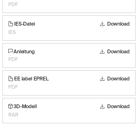
PDF
IES-Datei
Download
IES
Anleitung
Download
PDF
EE label EPREL
Download
PDF
3D-Modell
Download
RAR