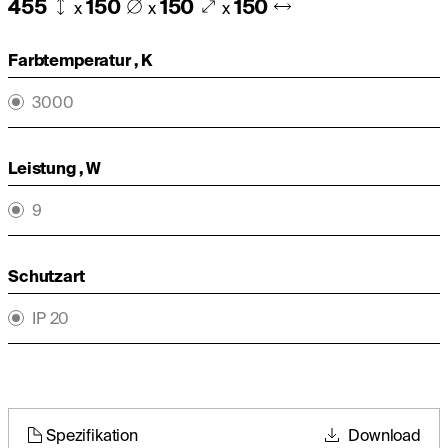
455
150
150
150
x
x
x
Farbtemperatur , K
3000
Leistung , W
9
Schutzart
IP 20
Spezifikation
Download