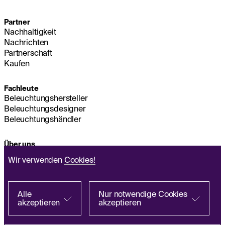
Partner
Nachhaltigkeit
Nachrichten
Partnerschaft
Kaufen
Fachleute
Beleuchtungshersteller
Beleuchtungsdesigner
Beleuchtungshändler
Über uns
Nachhaltigkeit
Wir verwenden
Cookies!
Hauptsitz
IMPRESSUM
Q&A
Alle
Nur notwendige Cookies
akzeptieren
akzeptieren
Richtlinie zur Verarbeitung personenbezogener
Bei einem Partner suchen
Daten
EN
FR
ES
IT
PL
DE
Allgemeine Geschäftsbedingungen