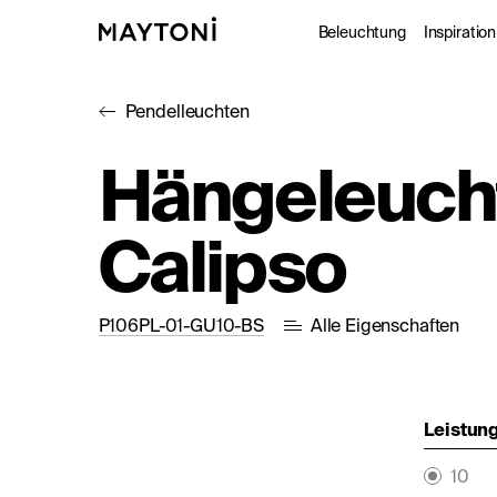
Beleuchtung
Inspiration
Pendelleuchten
Innenleuc
Gale
Hängeleuch
Außenleuc
Kat
Calipso
Architekt
Nac
Studio
P106PL-01-GU10-BS
Alle Eigenschaften
Leistung
10