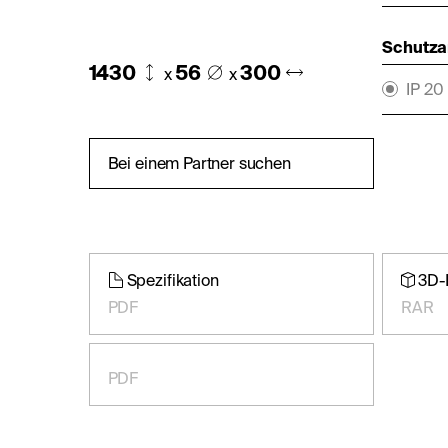
Schutza
1430
56
300
x
x
IP 20
Bei einem Partner suchen
Spezifikation
3D-
PDF
RAR
PDF