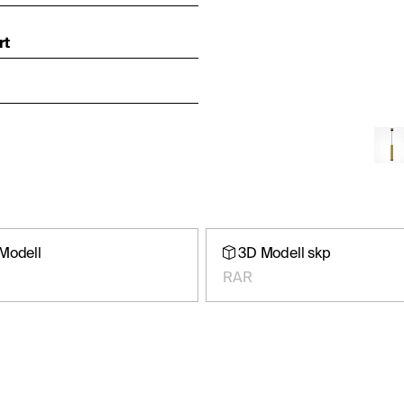
rt
Modell
3D Modell skp
RAR