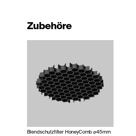
Zubehöre
Blendschutzfilter HoneyComb ⌀45mm