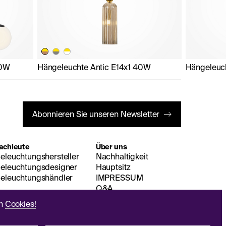
20W
Hängeleuchte Antic E14x1 40W
Hängeleuc
Abonnieren Sie unseren Newsletter
achleute
Über uns
eleuchtungshersteller
Nachhaltigkeit
eleuchtungsdesigner
Hauptsitz
eleuchtungshändler
IMPRESSUM
Q&A
en
Cookies!