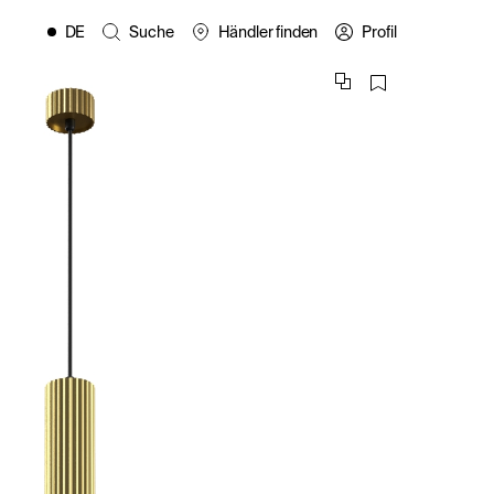
DE
Suche
Händler finden
Profil
EN
FR
ES
IT
PL