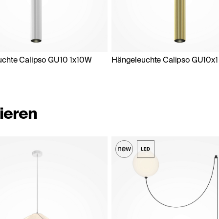
chte Calipso GU10 1x10W
Hängeleuchte Calipso GU10x
ieren