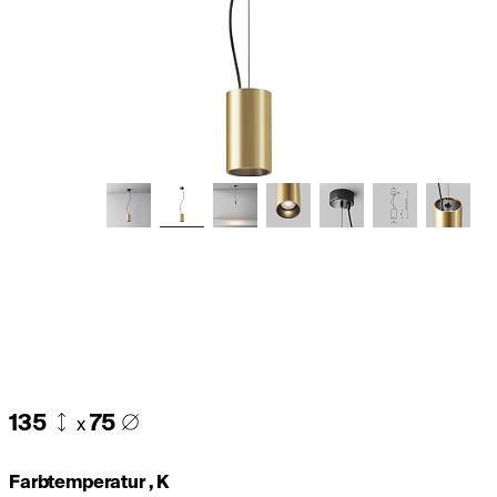
135
75
x
Farbtemperatur , K