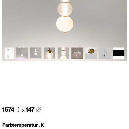
1574
147
x
Farbtemperatur , K