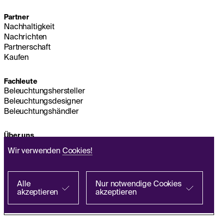
Partner
Nachhaltigkeit
Nachrichten
Partnerschaft
Kaufen
Fachleute
Beleuchtungshersteller
Beleuchtungsdesigner
Beleuchtungshändler
Über uns
Nachhaltigkeit
Wir verwenden
Cookies!
Hauptsitz
IMPRESSUM
Q&A
Alle
Nur notwendige Cookies
akzeptieren
akzeptieren
Richtlinie zur Verarbeitung personenbezogener
Bei einem Partner suchen
Daten
EN
FR
ES
IT
PL
DE
Allgemeine Geschäftsbedingungen