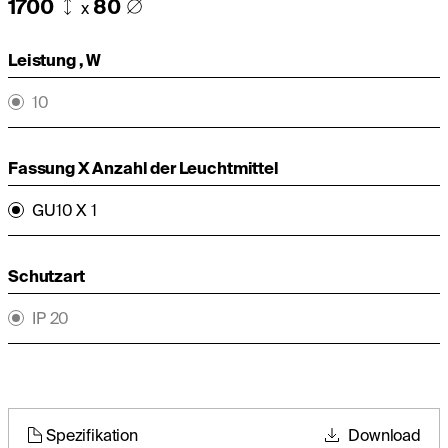
1700
80
x
Leistung , W
10
Fassung X Anzahl der Leuchtmittel
GU10 X 1
Schutzart
IP 20
Spezifikation
Download