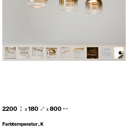
2200
180
800
x
x
Farbtemperatur , K