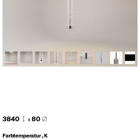
3840
80
x
Farbtemperatur , K