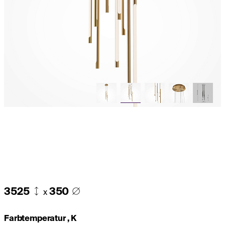
3525
350
x
Farbtemperatur , K