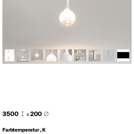
3500
200
x
Farbtemperatur , K