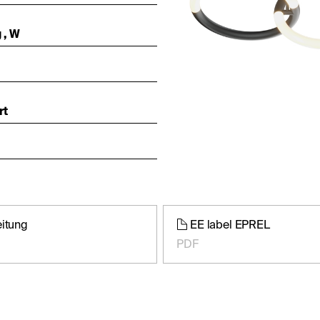
 , W
rt
eitung
EE label EPREL
PDF