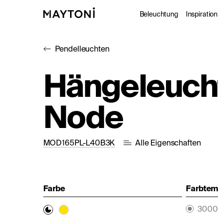
Beleuchtung
Inspiration
Pendelleuchten
Innenleuc
Gale
Hängeleuch
Außenleuc
Kat
Node
Architekt
Nac
Studio
MOD165PL-L40B3K
Alle Eigenschaften
Farbe
Farbtemp
3000