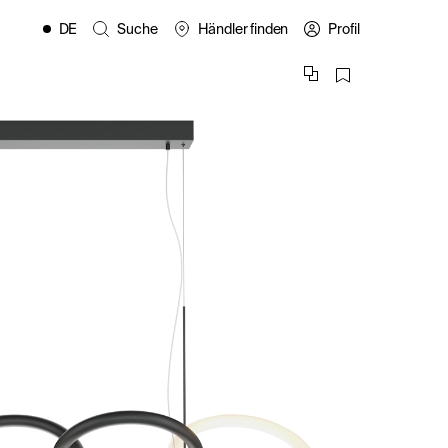
DE
Suche
Händler finden
Profil
EN
FR
ES
IT
PL