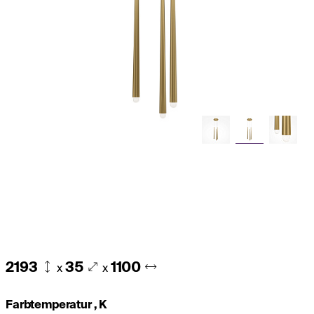
2193
35
1100
x
x
Farbtemperatur , K