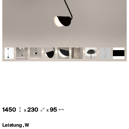
1450
230
95
x
x
Leistung , W