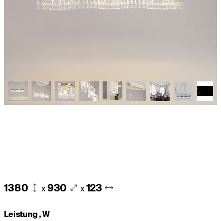
1380
930
123
x
x
Leistung , W