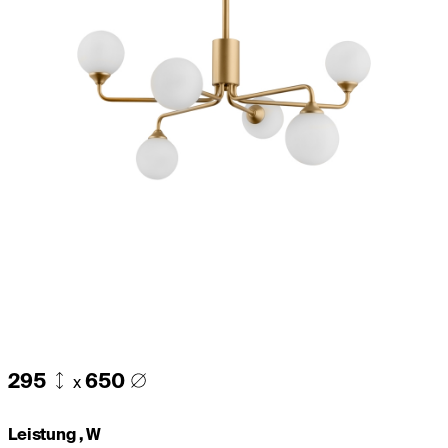
295
650
x
Leistung , W