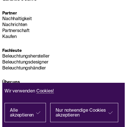
Partner
Nachhaltigkeit
Nachrichten
Partnerschaft
Kaufen
Fachleute
Beleuchtungshersteller
Beleuchtungsdesigner
Beleuchtungshändler
Über uns
Nachhaltigkeit
Wir verwenden
Cookies!
Hauptsitz
IMPRESSUM
Q&A
Alle
Nur notwendige Cookies
akzeptieren
akzeptieren
Richtlinie zur Verarbeitung personenbezogener
Bei einem Partner suchen
Daten
EN
FR
ES
IT
PL
DE