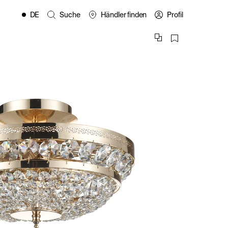
DE
Suche
Händler finden
Profil
EN
FR
ES
IT
PL