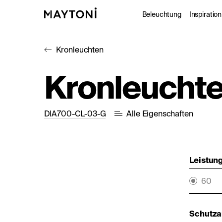
Beleuchtung
Inspiration
Kronleuchten
Innenleuc
Gale
Kronleuchter
Außenleuc
Kat
Architekt
Nac
DIA700-CL-03-G
Alle Eigenschaften
Studio
Leistung
60
Schutza