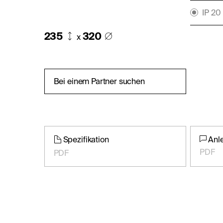
IP 20
235
320
x
Bei einem Partner suchen
Spezifikation
Anl
PDF
PDF