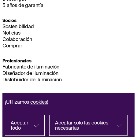
5 años de garantía
Socios
Sostenibilidad
Noticias
Colaboración
Comprar
Profesionales
Fabricante de iluminación
Diseñador de iluminación
Distribuidor de iluminación
Quienes somos
Sostenibilidad
¡Utilizamos
cookies!
Sede
EMPESA
Q&A
Aceptar
Aceptar solo las cookies
todo
necesarias
Encontrar vendido por un colaborador
Política de Tratamiento de Datos Personales