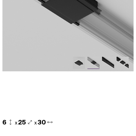
6
25
30
x
x