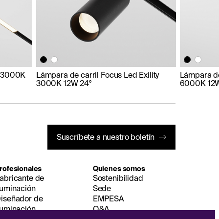
ty 3000K
Lámpara de carril Focus Led Exility
Lámpara de 
3000K 12W 24°
6000K 12W
Suscríbete a nuestro boletín
rofesionales
Quienes somos
abricante de
Sostenibilidad
luminación
Sede
iseñador de
EMPESA
luminación
Q&A