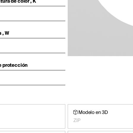
ura de color , K
0
 , W
e protección
Modelo en 3D
ZIP