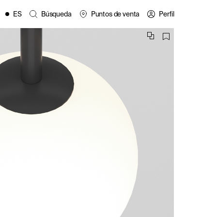
ES
Búsqueda
Puntos de venta
Perfil
EN
FR
IT
PL
es
DE