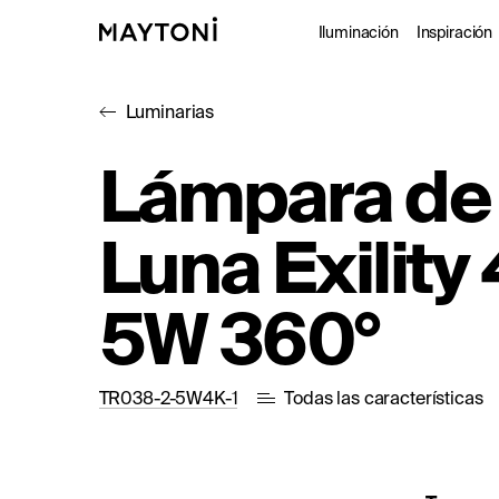
Iluminación
Inspiración
Luminarias
Interior
Proy
Lámpara de 
Exterior
Catá
Luna Exilit
Arquitectó
Studio
5W 360°
TR038-2-5W4K-1
Todas las características