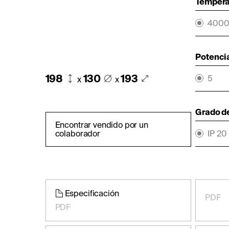
Temperat
400
Potencia
198
130
193
5
x
x
Grado d
Encontrar vendido por un
colaborador
IP 20
Especificación
PDF
PDF