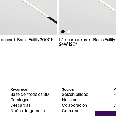
de carril Basis Exility 3000K
Lámpara de carril Basis Exili
24W 120°
Recursos
Socios
P
Base de modelos 3D
Sostenibilidad
F
Catálogos
Noticias
i
Descargas
Colaboración
D
5 años de garantía
Comprar
i