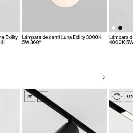
a Exility
Lámpara de carril Luna Exility 3000K
Lámpara de 
i1
5W 360°
4000K 5W