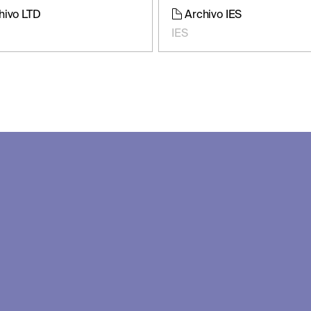
hivo LTD
Archivo IES
IES