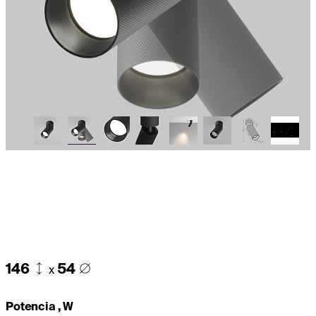
146
54
x
Potencia , W