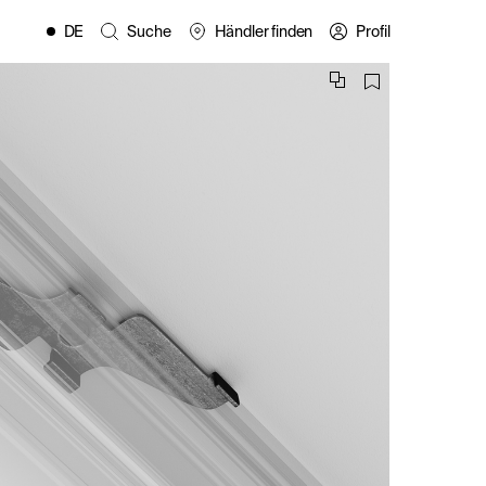
DE
Suche
Händler finden
Profil
EN
FR
ES
IT
PL