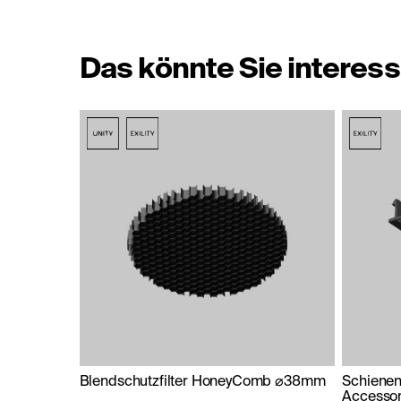
Das könnte Sie interess
Blendschutzfilter HoneyComb ⌀38mm
Schiene
Accessori