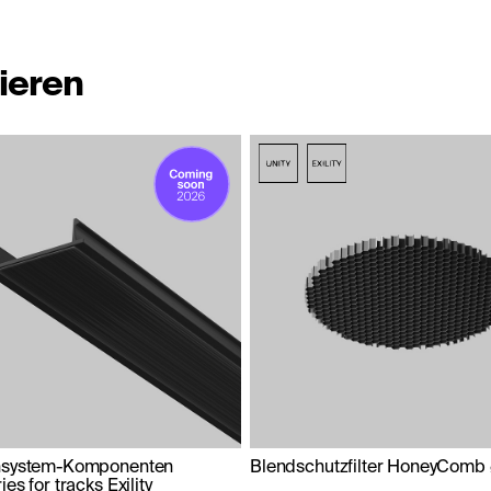
ieren
nsystem-Komponenten
Blendschutzfilter HoneyCom
es for tracks Exility