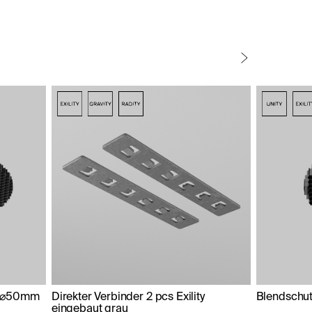
b ⌀50mm
Direkter Verbinder 2 pcs Exility
Blendschu
eingebaut grau