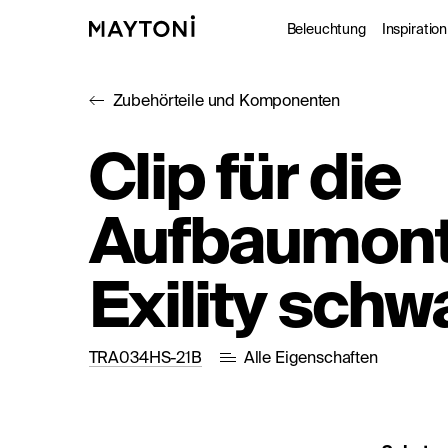
Beleuchtung
Inspiration
Zubehörteile und Komponenten
Innenleuc
Gale
Clip für die
Außenleuc
Kat
Aufbaumon
Architekt
Nac
Studio
Exility schw
TRA034HS-21B
Alle Eigenschaften