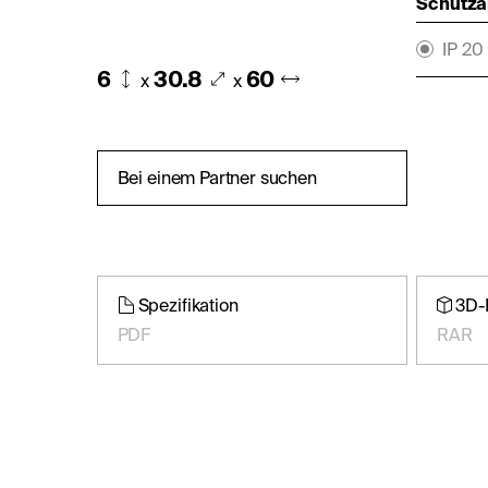
Schutza
IP 20
6
30.8
60
x
x
Bei einem Partner suchen
Spezifikation
3D-
PDF
RAR