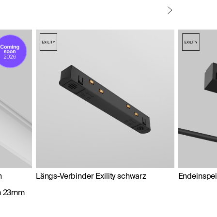
n
Längs-Verbinder Exility schwarz
Endeinspei
em 23mm