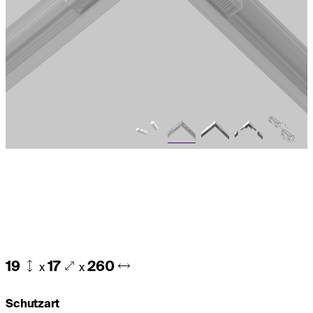
19
17
260
x
x
Schutzart