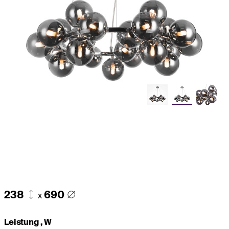
238
690
x
Leistung , W