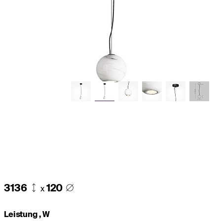
3136
120
x
Leistung , W